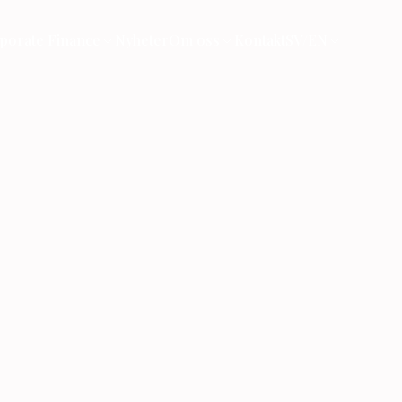
porate Finance
Nyheter
Om oss
Kontakt
SV/EN
e
er