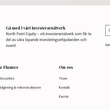
Gå med i vårt investerarnätverk
North Point Equity – ett investerarnätverk som får ta
del av våra löpande investeringserbjudanden och
Gen
event!
e Finance
Om oss
Securities
Team
rådgivning & rekonstruktioner
Kontakt
Karriär