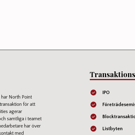
Transaktions
IPO
 har North Point
ransaktion för att
Företrädesemi
ities agerar
Blocktransakti
och samtliga i teamet
 medarbetare har över
Listbyten
 kontakt med