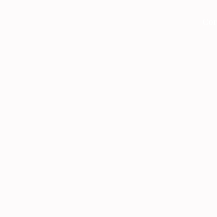
Cor
Corporate Financ
ormation
Tjänst