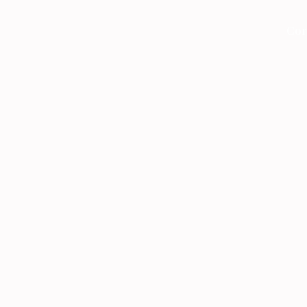
Cor
Equity Research
vakning
90 Second