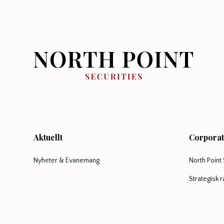
Läs analysen av CRUCHFISH på Emergers.se
Aktuellt
Corporat
Nyheter & Evanemang
North Point 
Strategisk 