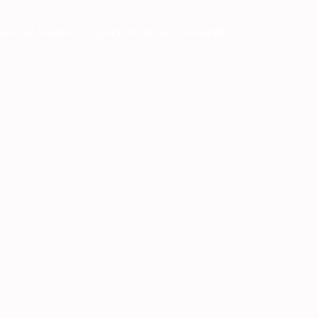
porate Finance
Nyheter
Om oss
Kontakt
SV/EN
 Pitch