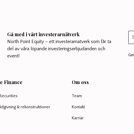
Lunchsnacket byggde vidare på Jo
Samuelssons presentation hos Akti
nyligen, se pressmeddelande från b
bilderna från presentationen som pd
https://www.crunchfish.com/crunchf
Gå med i vårt investerarnätverk
aktiedagarna-in-stockholm/
North Point Equity – ett investerarnätverk som får ta
Samtalet modererades av Johan Wi
del av våra löpande investeringserbjudanden och
Emergers och Joachim Samuelsson 
Gen
event!
frågor direkt från deltagarna på lun
e Finance
Om oss
Securities
Team
rådgivning & rekonstruktioner
Kontakt
Karriär