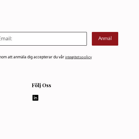
achim
espararna
olaget och
f.
ish-at-
Anmäl
dmark från
tog emot
om att anmäla dig accepterar du vår
integritetspolicy
chsnacket.
Följ Oss